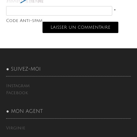
*
Code Anti-spam
● SUIVEZ-MOI
Instagram
Facebook
● MON AGENT
Virginie