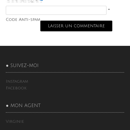
*
Code Anti-spam
● SUIVEZ-MOI
Instagram
Facebook
● MON AGENT
Virginie